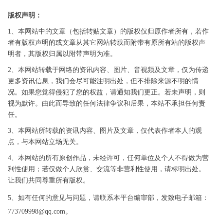
二部分为标志辅助说明部分，内
容为证书编号，在英文标志的正
版权声明：
下方，由英文字母和数字以及短
横线组成，标志图案整体风格和
1、本网站中的文章（包括转贴文章）的版权仅归原作者所有，若作
谐、简洁、庄重、醒目。
者有版权声明的或文章从其它网站转载而附带有原所有站的版权声
2、标志图案主色调采用绿
明者，其版权归属以附带声明为准。
色和黑色，背景为白色，绿色和
白色象征环保和洁净，黑色突出
2、本网站转载于网络的资讯内容、图片、音视频及文章，仅为传递
庄重和权威。
更多资讯信息，我们会尽可能注明出处，但不排除来源不明的情
3、图案中间英文字母CEP
况。如果您觉得侵犯了您的权益，请通知我们更正。若未声明，则
是“Certification for
视为默许。由此而导致的任何法律争议和后果，本站不承担任何责
Environmental Products(环境
保护产品认证)”的缩写;包裹CEP
任。
的大写字母C，代表中国
3、本网站所转载的资讯内容、图片及文章，仅代表作者本人的观
(CHINA)。整个图案英文字母缩
写CCEP寓意是“中国环境保护产
点，与本网站立场无关。
品认证”，与标志上方的中文相互
4、本网站的所有原创作品，未经许可，任何单位及个人不得做为营
对应。
4、CEP 发音“赛普”，易上
利性使用；若仅做个人欣赏、交流等非营利性使用，请标明出处。
口，且容易记住。
让我们共同尊重所有版权。
5、标志下方的“CCAEPI-EP-
200X-XXX”为获证企业的证书编
5、如有任何的意见与问题，请联系本平台编审部，发致电子邮箱：
号。证书编号置于CCEP标志正下
773709998@qq.com。
方，字体为Times New