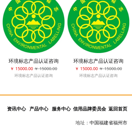
一、用于对环境产生污染破
坏的生产、生活活动进行控制、
治理、监测等方面的设备、仪
器、材料、技术服务(如：各类脱
硫除尘设备、减震降噪设备、水
处理设备、环境监测仪器、空气
净化设备、工程成套和技术服务
等)：
二、在生产、使用和处置过
程中采用清洁生产工艺生产出的
环境标志产品认证咨询
环境标志产品认证咨询
具有低毒少害、节约资源的产
品。我们现在所讲的环保产品认
￥
15000.00
￥
15000.00
￥
15000.00
￥
15000.00
证是针对第一类产品。
环境标志产品认证咨询
环境标志产品认证咨询
CCEP认证标志说明：
1、标志主体图案由两部分
组成，第一部分是主标志，由英
文部分和中文部分组成，英文部
资讯中心
产品中心
服务中心
信用品牌委员会
返回首页
分为半开口椭圆形图案，由CCEP
四个英文字母组成;中文部分，在
地址：
中国
福建省
福州市
英文部分的正上方，由“中国环境
保护产品认证”十个汉字组成，第