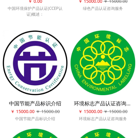
￥
0.00
￥
15000.00
￥
15000.00
中国环境保护产品认证(CCEP认
绿色产品认证咨询服务
证)概述：
中国环保认证2002年国家
认监委批准中标认证中心(CSC)开
展中国环保产品认证工作。
2003年12月 经国家认证认可监
督管理委员会批准，我国环保产
品领域的国家级认证---中国环保
产品认证正式启动。
中国环保产品认证采用了“工
厂条件检查+产品检验+获证后监
督的认证模式，选择强制性认证
监测机构，“环保产品质量保证要
求”及“环保产品认证实施规则”均
参照强制性产品认证实施规则的
要求，并依次对企业的质量体系
中国节能产品标识介绍
环境标志产品认证咨询服务
运动情况和产品的一致性进行检
￥
15000.00
￥
15000.00
￥
15000.00
￥
15000.00
查。
中国节能产品标识介绍
环境标志产品认证咨询服务
环境保护产品一般包括两个
方面：